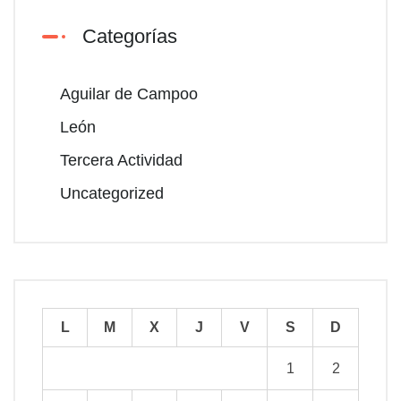
Categorías
Aguilar de Campoo
León
Tercera Actividad
Uncategorized
L
M
X
J
V
S
D
1
2