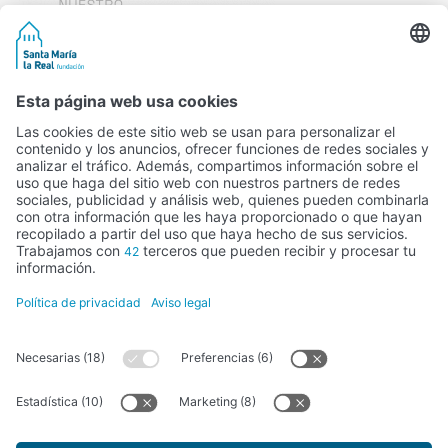
Ponte en contacto
Palencia: 979 12 60 61
León: 987 26 90 21
terceraactividad@santamarialareal.org
Peña Aguilón, 1 · 34800 Aguilar de
Campoo (Palencia) Camino Santa
Olaja, 24 · 24227 Valdelafuente (León)